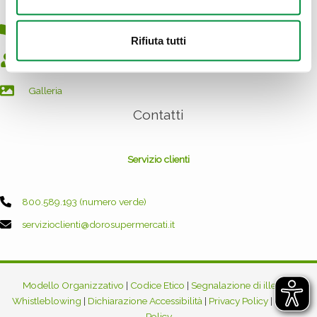
Volantini
Rifiuta tutti
Perché affiliarsi?
Galleria
Contatti
Servizio clienti
800.589.193 (numero verde)
servizioclienti@dorosupermercati.it
Modello Organizzativo
|
Codice Etico
|
Segnalazione di illeciti -
Whistleblowing
|
Dichiarazione Accessibilità
|
Privacy Policy
|
Cookie
Policy