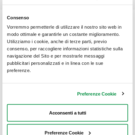
Consenso
Chi Siamo
Vorremmo permetterle di utilizzare il nostro sito web in
modo ottimale e garantirle un costante miglioramento.
Utilizziamo i cookie, anche di terze parti, previo
consenso, per raccogliere informazioni statistiche sulla
navigazione del Sito e per mostrarle messaggi
pubblicitari personalizzati e in linea con le sue
preferenze.
Sogegross SpA
Lungotorrente Secca 3A
Preferenze Cookie
16163 GENOVA
Tel. 800.589.193
P.IVA 01226470993
Acconsenti a tutti
Link Rapidi
Preferenze Cookie