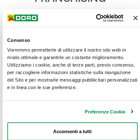
Doro Supermercati vuole essere
il punto di riferimento del
quartiere.
I nostri sono negozi di servizio che come priorità hanno la
vicinanza, l’attenzione e la qualità del servizio cliente.
Consenso
I nostri sono negozi gestiti da imprenditori capaci e legati al
territorio, attenti all’innovazione, sempre al passo coi tempi
Vorremmo permetterle di utilizzare il nostro sito web in
senza perdere di vista la quotidianità e la persona.
modo ottimale e garantirle un costante miglioramento.
Utilizziamo i cookie, anche di terze parti, previo consenso,
Chi entra da DORO può trovare tutti i principali
reparti
per raccogliere informazioni statistiche sulla navigazione
“freschissimi”
:
del Sito e per mostrarle messaggi pubblicitari personalizzati
e in linea con le sue preferenze.
Macelleria, servita e/o confezionata.
Pescheria, servita e/o confezionata.
Gastronomia, con ampio spazio dedicato al take-
away.
Preferenze Cookie
Panetteria con banco assistito ed un innovativo e
pratico self-service.
Acconsenti a tutti
Frutta e verdura con particolare attenzione ai prodotti
del territorio.