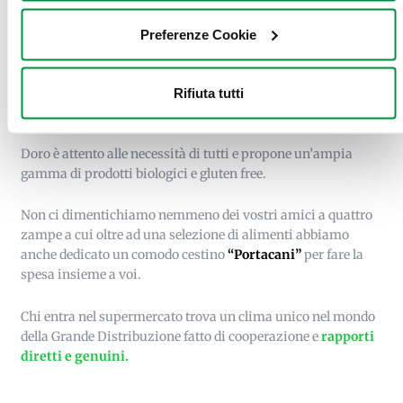
Preferenze Cookie
All’interno troverete un vasto assortimento di prodotti per la
vostra dispensa: caffè, biscotti, pasta, salse, bevande, birre,
vini e tutto il necessario per la cura della casa e della
Rifiuta tutti
persona.
Doro è attento alle necessità di tutti e propone un’ampia
gamma di prodotti biologici e gluten free.
Non ci dimentichiamo nemmeno dei vostri amici a quattro
zampe a cui oltre ad una selezione di alimenti abbiamo
anche dedicato un comodo cestino
“Portacani”
per fare la
spesa insieme a voi.
Chi entra nel supermercato trova un clima unico nel mondo
della Grande Distribuzione fatto di cooperazione e
rapporti
diretti e genuini.