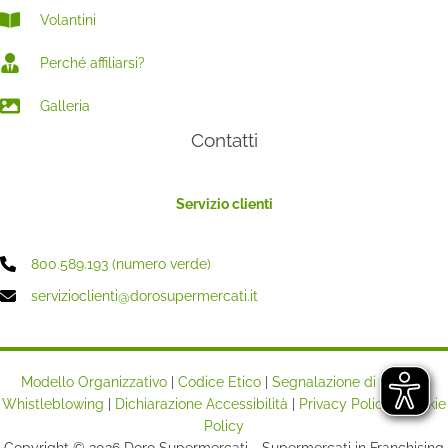
Volantini
Perché affiliarsi?
Galleria
Contatti
Servizio clienti
800.589.193 (numero verde)
servizioclienti@dorosupermercati.it
Modello Organizzativo
|
Codice Etico
|
Segnalazione di illeciti -
Whistleblowing
|
Dichiarazione Accessibilità
|
Privacy Policy
|
Cookie
Policy