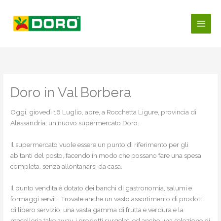
Vai
al
contenuto
Doro in Val Borbera
Oggi, giovedì 16 Luglio, apre, a Rocchetta Ligure, provincia di
Alessandria, un nuovo supermercato Doro.
Il supermercato vuole essere un punto di riferimento per gli
abitanti del posto, facendo in modo che possano fare una spesa
completa, senza allontanarsi da casa.
Il punto vendita è dotato dei banchi di gastronomia, salumi e
formaggi serviti. Trovate anche un vasto assortimento di prodotti
di libero servizio, una vasta gamma di frutta e verdura e la
macelleria take away, i prodotti surgelati ed anche una selezione di