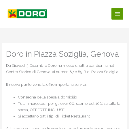
Vai
al
contenuto
Doro in Piazza Soziglia, Genova
Da Giovedì 3 Dicembre Doro ha messo un’altra bandierina nel
Centro Storico di Genova, ai numeri 87 e 89 R di Piazza Soziglia.
Il nuovo punto vendita offre importanti servizi:
Consegna della spesa a domicilio
Tutti i mercoledì, per gli over 60, sconto del 10% su tutta la
spesa, OFFERTE INCLUSE!
Si accettano tutti i tipi di Ticket Restaurant
All’interno del negozio troverete, oltre ad un vasto assortimento di